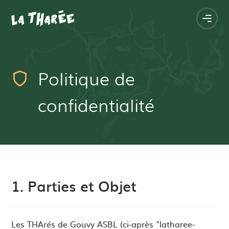
Navigation
Accueil
principale
Ouvri
la
navig
princ
Politique de
confidentialité
1. Parties et Objet
Les THArés de Gouvy ASBL (ci-après "latharee-