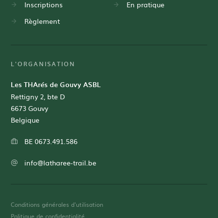
Inscriptions
En pratique
Règlement
L'ORGANISATION
Adresse
Les THArés de Gouvy ASBL
Rettigny 2, bte D
6673 Gouvy
Belgique
Numéro
BE 0673.491.586
d'entreprise
Adresse
info@latharee-trail.be
mail
de
contact
Conditions générales d'utilisation
Politique de confidentialité