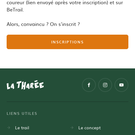
coureur (lien envoyé après votre inscription) et sur
BeTrail.
Alors, convaincu ? On s'inscrit ?
INSCRIPTIONS
Information
La
La
La
Accueil
de
THArée
THArée
THArée
SUIVEZ-
pied
sur
sur
sur
NOUS :
de
Facebook
Instagram
Youtube
page
LIENS UTILES
Le trail
Le concept