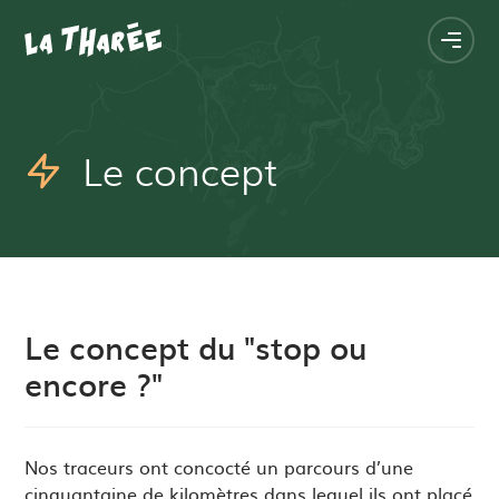
Navigation
Accueil
principale
Ouvri
la
navig
princ
Le concept
Le concept du "stop ou
encore ?"
Nos traceurs ont concocté un parcours d’une
cinquantaine de kilomètres dans lequel ils ont placé